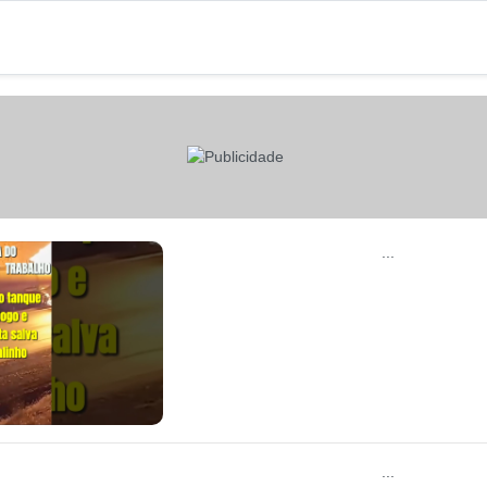
...
...